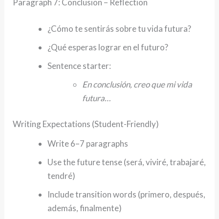
Paragraph 7: Conclusion – Reflection
¿Cómo te sentirás sobre tu vida futura?
¿Qué esperas lograr en el futuro?
Sentence starter:
En conclusión, creo que mi vida
futura…
Writing Expectations (Student-Friendly)
Write 6–7 paragraphs
Use the future tense (será, viviré, trabajaré,
tendré)
Include transition words (primero, después,
además, finalmente)