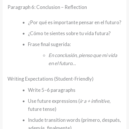
Paragraph 6: Conclusion – Reflection
¿Por qué es importante pensar en el futuro?
¿Cómo te sientes sobre tu vida futura?
Frase final sugerida:
En conclusión, pienso que mi vida
en el futuro…
Writing Expectations (Student-Friendly)
Write 5–6 paragraphs
Use future expressions (
ir a + infinitive
,
future tense)
Include transition words (primero, después,
además, finalmente)